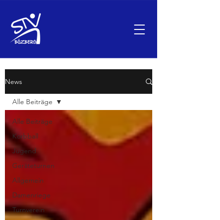
News
Alle Beiträge
Alle Beiträge
Korbball
Jugend
Geräteturnen
Allgemein
Damenriege
Turnverein