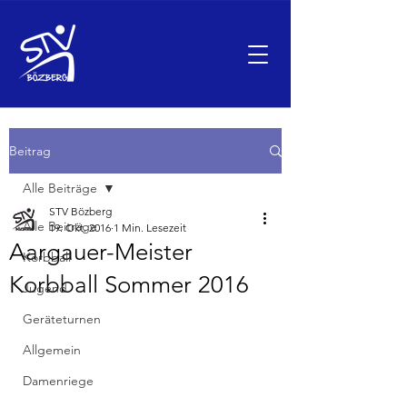
Beitrag
Alle Beiträge
STV Bözberg
Alle Beiträge
19. Okt. 2016
1 Min. Lesezeit
Aargauer-Meister
Korbball
Korbball Sommer 2016
Jugend
Geräteturnen
Allgemein
Damenriege