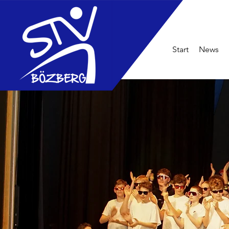
Start
News