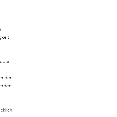
n
gkeit
 oder
ch der
werden
cklich