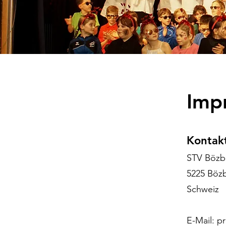
Imp
Kontak
STV Bözb
5225 Böz
Schweiz
E-Mail:
pr