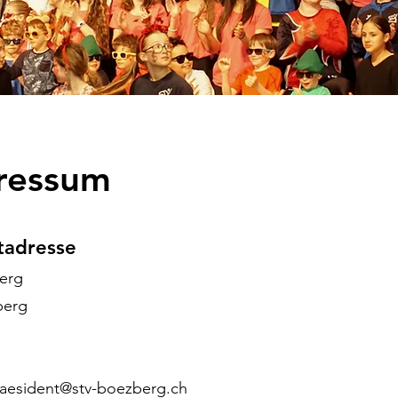
ressum
tadresse
erg
berg
aesident@stv-boezberg.ch