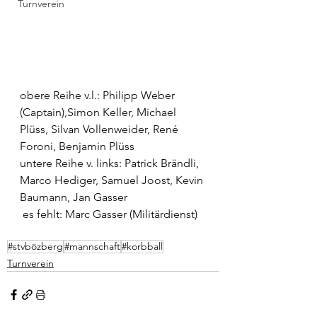
Turnverein
obere
 Reihe v.l.: Philipp Weber 
(Captain),Simon Keller, Michael 
Plüss, Silvan Vollenweider, René 
Foroni, Benjamin Plüss
untere 
Reihe v. links: Patrick Brändli, 
Marco Hediger, Samuel Joost, Kevin 
Baumann, Jan Gasser
 es fehlt: Marc Gasser (Militärdienst)
#stvbözberg
#mannschaft
#korbball
Turnverein