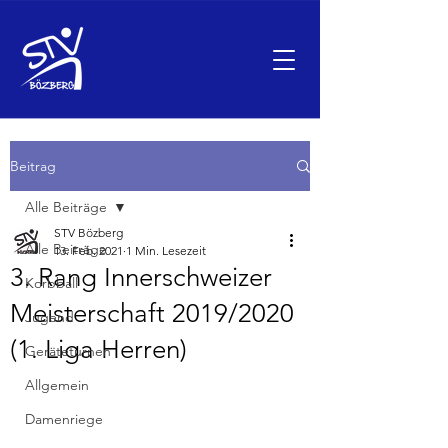
Beitrag
Alle Beiträge
STV Bözberg
Alle Beiträge
13. Feb. 2021
1 Min. Lesezeit
3. Rang Innerschweizer
Korbball
Meisterschaft 2019/2020
Jugend
(1. Liga Herren)
Geräteturnen
Allgemein
Damenriege