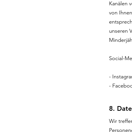
Kanälen v
von Ihnen
entsprech
unseren V
Minderjäh
Social-Me
- Instagr
- Facebo
8. Date
Wir treff
Personend