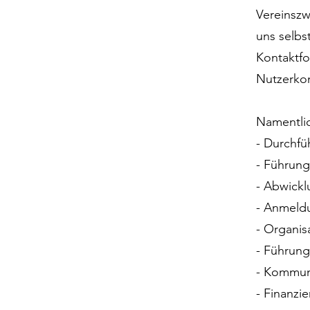
Vereinszw
uns selbs
Kontaktfo
Nutzerkon
Namentli
- Durchfü
- Führun
- Abwickl
- Anmeld
- Organis
- Führung
- Kommuni
- Finanzi