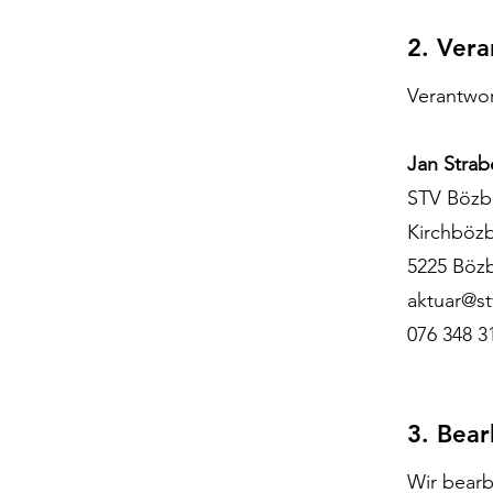
2. Vera
Verantwor
Jan Strab
STV Böz
Kirchböz
5225 Böz
aktuar@s
076 348 3
3. Bea
Wir bearb