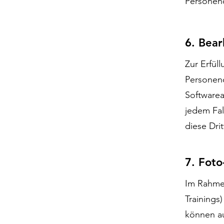
Personend
6. Bea
Zur Erfül
Personend
Softwarea
jedem Fal
diese Dri
7. Fot
Im Rahmen
Training
können au