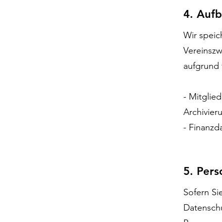
4. Auf
Wir speic
Vereinszwe
aufgrund
- Mitglie
Archivier
- Finanz
5. Pers
Sofern Si
Datenschu