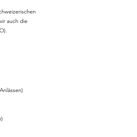
schweizerischen
ir auch die
VO).
 Anlässen)
e)