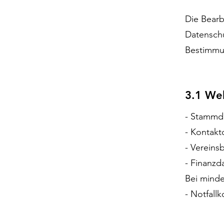
Die Bearb
Datenschu
Bestimmu
3.1 We
- Stammd
- Kontakt
- Vereins
- Finanzd
Bei minde
- Notfall