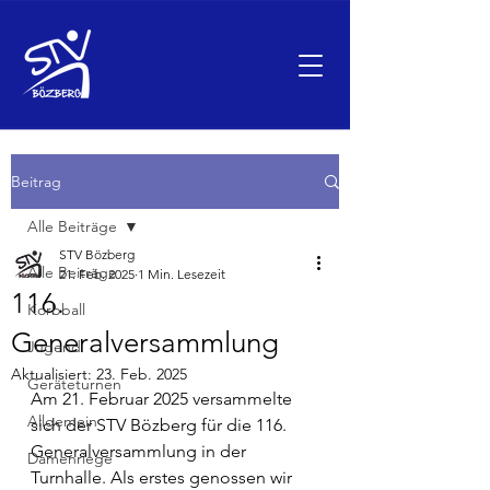
Beitrag
Alle Beiträge
STV Bözberg
Alle Beiträge
21. Feb. 2025
1 Min. Lesezeit
116.
Korbball
Generalversammlung
Jugend
Aktualisiert:
23. Feb. 2025
Geräteturnen
Am 21. Februar 2025 versammelte 
Allgemein
sich der STV Bözberg für die 116. 
Generalversammlung in der 
Damenriege
Turnhalle. Als erstes genossen wir 