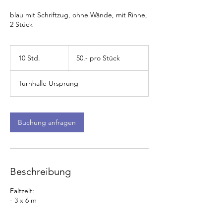
blau mit Schriftzug, ohne Wände, mit Rinne,
2 Stück
50.-
pro
10 Std.
1
50.- pro Stück
Stück
0
S
Turnhalle Ursprung
t
d
.
Buchung anfragen
Beschreibung
Faltzelt:
- 3 x 6 m
- blau mit Schriftzug,
- ohne Wände, mit Rinne