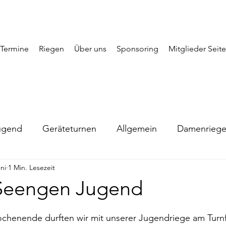
Termine
Riegen
Über uns
Sponsoring
Mitglieder Seite
ugend
Geräteturnen
Allgemein
Damenrieg
ni
1 Min. Lesezeit
 Seengen Jugend
enende durften wir mit unserer Jugendriege am Turnf