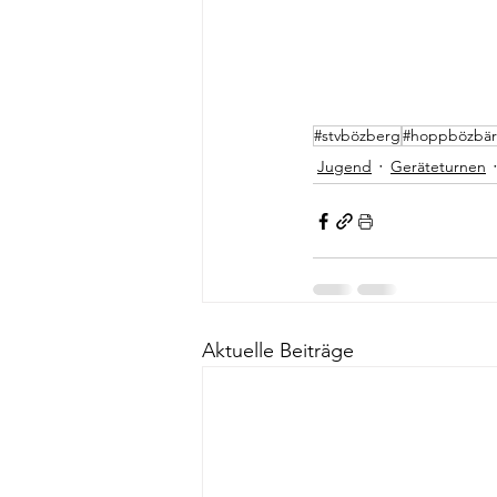
#stvbözberg
#hoppbözbä
Jugend
Geräteturnen
Aktuelle Beiträge