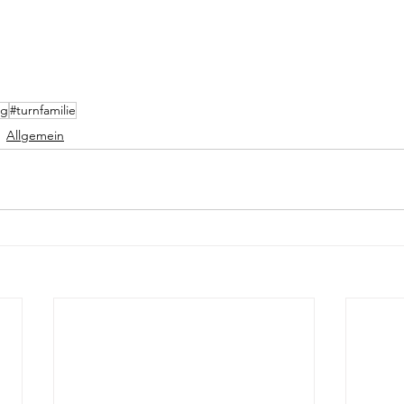
rg
#turnfamilie
Allgemein