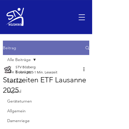
Beitrag
Alle Beiträge
STV Bözberg
Alle Beiträge
8. Juni 2025
1 Min. Lesezeit
Startzeiten ETF Lausanne
Korbball
2025
Jugend
Geräteturnen
Allgemein
Damenriege