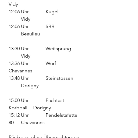
Vidy
12:06 Uhr		Kugel		
	Vidy
12:06 Uhr		SBB			
	Beaulieu
13:30 Uhr		Weitsprung	
	Vidy
13:36 Uhr		Wurf			
Chavannes
13:48 Uhr		Steinstossen	
	Dorigny
15:00 Uhr		Fachtest 
Korbball	Dorigny
15:12 Uhr		Pendelstafette 
80	Chavannes
Rückreise ohne Übernachten: ca. 