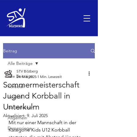
Beitrag
Alle Beiträge
STV Bözberg
Alle Beiträge
24. Mai 2025
1 Min. Lesezeit
Sommermeisterschaft
Korbball
Jugend Korbball in
Jugend
Unterkulm
Geräteturnen
Aktualisiert:
9. Juli 2025
Allgemein
Mit nur einer Mannschaft in der 
Damenriege
Kategorie Kids U12 Korbball 