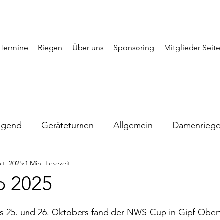
Termine
Riegen
Über uns
Sponsoring
Mitglieder Seite
ugend
Geräteturnen
Allgemein
Damenrieg
kt. 2025
1 Min. Lesezeit
 2025
5. und 26. Oktobers fand der NWS-Cup in Gipf-Oberfri