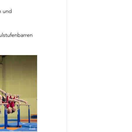
n und 
lstufenbarren 