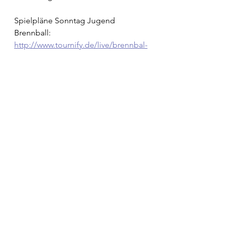
Spielpläne Sonntag Jugend 
Brennball:
http://www.tournify.de/live/brennbal-
kst2023
Spielpläne Sonntag Jugend 
Linienball:
http://www.tournify.de/live/linienball-
kst2023
Spielpläne Sonntag Jugend 
Minikorbball:
http://www.tournify.de/live/minikorb
ball-kst2023
#stvbözberg
#hoppbözbärg
#turnfamilie
#party
Jugend