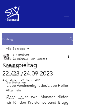
Beitrag
Alle Beiträge
STV Bözberg
Alle Beiträge
23. Juli 2023
1 Min. Lesezeit
Kreisspieltag
Korbball
22./23./24.09.2023
Jugend
Aktualisiert:
22. Sept. 2023
Geräteturnen
Liebe Vereinsmitglieder/Liebe Helfer
Allgemein
Genau in ca. zwei Monaten dürfen 
Damenriege
wir für den Kreisturnverband Brugg 