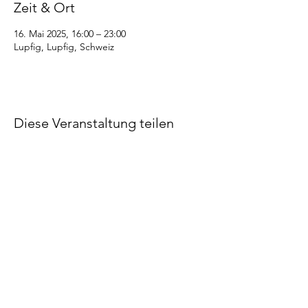
Zeit & Ort
16. Mai 2025, 16:00 – 23:00
Lupfig, Lupfig, Schweiz
Diese Veranstaltung teilen
©2022 STV Bözberg
Impressum
Datenschutzerklärung
Made by STV Bözberg