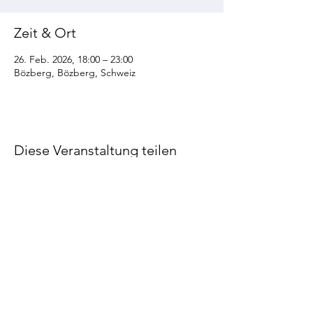
Zeit & Ort
26. Feb. 2026, 18:00 – 23:00
Bözberg, Bözberg, Schweiz
Diese Veranstaltung teilen
©2022 STV Bözberg
Impressum
Datenschutzerklärung
Made by STV Bözberg