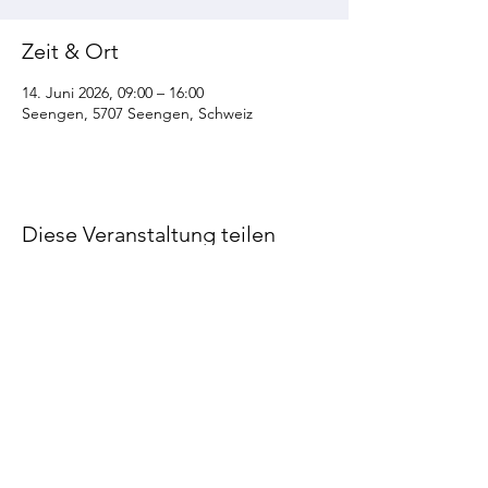
Zeit & Ort
14. Juni 2026, 09:00 – 16:00
Seengen, 5707 Seengen, Schweiz
Diese Veranstaltung teilen
©2022 STV Bözberg
Impressum
Datenschutzerklärung
Made by STV Bözberg