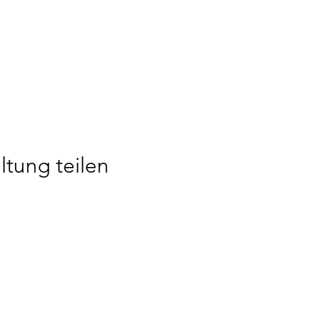
ltung teilen
 Bözberg
Impressum
Datenschutzerklärung
Made by STV