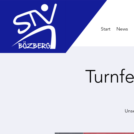
Start
News
Turnf
Unse