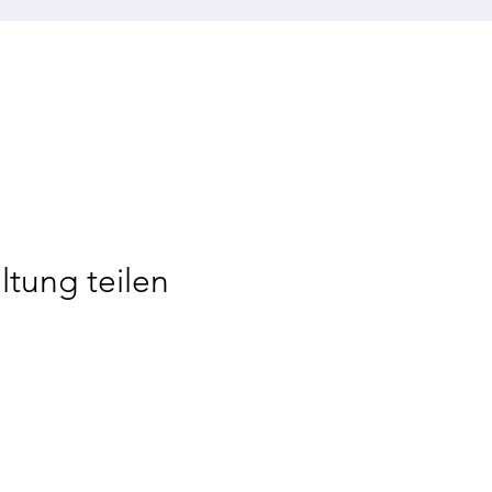
ltung teilen
 Bözberg
Impressum
Datenschutzerklärung
Made by STV