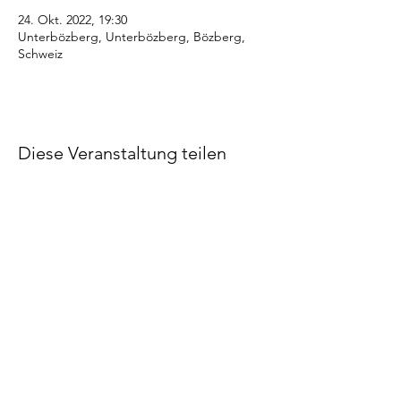
24. Okt. 2022, 19:30
Unterbözberg, Unterbözberg, Bözberg,
Schweiz
Diese Veranstaltung teilen
©2022 STV Bözberg
Impressum
Datenschutzerklärung
Made by STV Bözberg