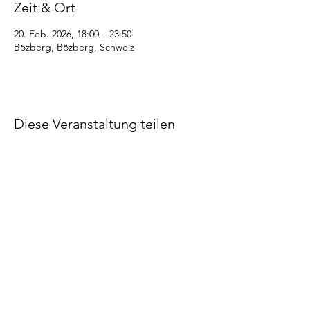
Zeit & Ort
20. Feb. 2026, 18:00 – 23:50
Bözberg, Bözberg, Schweiz
Diese Veranstaltung teilen
©2022 STV Bözberg
Impressum
Datenschutzerklärung
Made by STV Bözberg