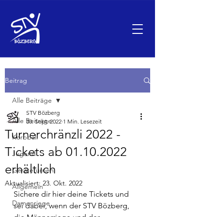
Beitrag
Alle Beiträge
STV Bözberg
Alle Beiträge
30. Sept. 2022
1 Min. Lesezeit
Turnerchränzli 2022 -
Korbball
Tickets ab 01.10.2022
Jugend
erhältlich
Geräteturnen
Aktualisiert:
23. Okt. 2022
Allgemein
Sichere dir hier deine Tickets und 
Damenriege
sei dabei, wenn der STV Bözberg, 