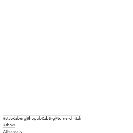
#stvbözberg
#hoppbözbärg
#turnerchräzli
#show
Allgemein