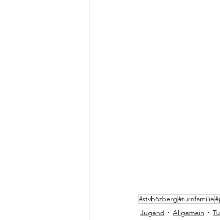
#stvbözberg
#turnfamilie
#
Jugend
Allgemein
Tu