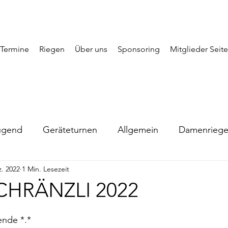
Termine
Riegen
Über uns
Sponsoring
Mitglieder Seite
ugend
Geräteturnen
Allgemein
Damenrieg
z. 2022
1 Min. Lesezeit
HRÄNZLI 2022
nde *.*