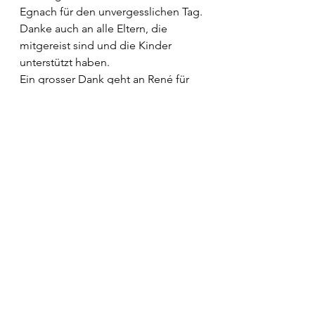
Egnach für den unvergesslichen Tag.
Danke auch an alle Eltern, die 
mitgereist sind und die Kinder 
unterstützt haben.
Ein grosser Dank geht an René für 
das Fahren und die Betreuung der 
Jungs.
Hier findet ihr noch die 
Schlussrangliste und ein paar 
Impressionen.
Rangliste SM Kids Korbball U12_2025-1
.pdf
PDF herunterladen • 83KB