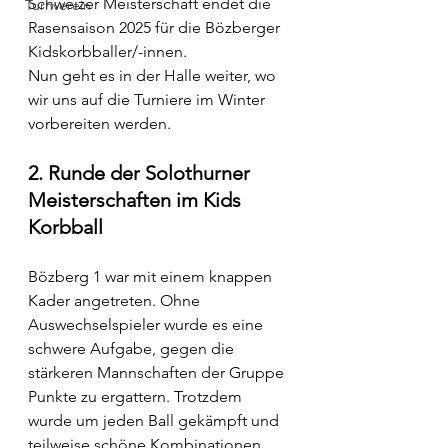
Schweizer Meisterschaft endet die 
Turnverein
Rasensaison 2025 für die Bözberger 
Kidskorbballer/-innen.
Nun geht es in der Halle weiter, wo 
wir uns auf die Turniere im Winter 
vorbereiten werden.
2. Runde der Solothurner 
Meisterschaften im Kids 
Korbball
Bözberg 1 war mit einem knappen 
Kader angetreten. Ohne 
Auswechselspieler wurde es eine 
schwere Aufgabe, gegen die 
stärkeren Mannschaften der Gruppe 
Punkte zu ergattern. Trotzdem 
wurde um jeden Ball gekämpft und 
teilweise schöne Kombinationen 