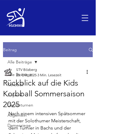
Beitrag
Alle Beiträge
STV Bözberg
Alle Beiträge
25. Okt. 2025
3 Min. Lesezeit
Rückblick auf die Kids
Korbball
Korbball Sommersaison
Jugend
2025
Geräteturnen
Nach einem intensiven Spätsommer 
Allgemein
mit der Solothurner Meisterschaft, 
Damenriege
dem Turnier in Bachs und der 