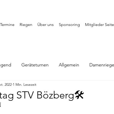
Termine
Riegen
Über uns
Sponsoring
Mitglieder Seite
ugend
Geräteturnen
Allgemein
Damenrieg
kt. 2022
1 Min. Lesezeit
stag STV Bözberg🛠
⃣