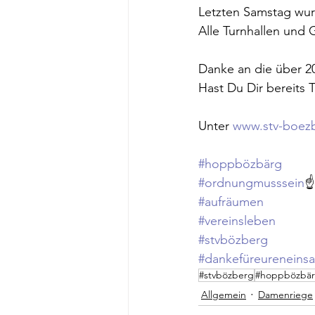
Letzten Samstag wurd
Alle Turnhallen und
Danke an die über 2
Hast Du Dir bereits T
Unter 
www.stv-boez
#hoppbözbärg
#ordnungmusssein
☝️
#aufräumen
#vereinsleben
#stvbözberg
#dankefüreureneinsa
#stvbözberg
#hoppbözbä
Allgemein
Damenriege