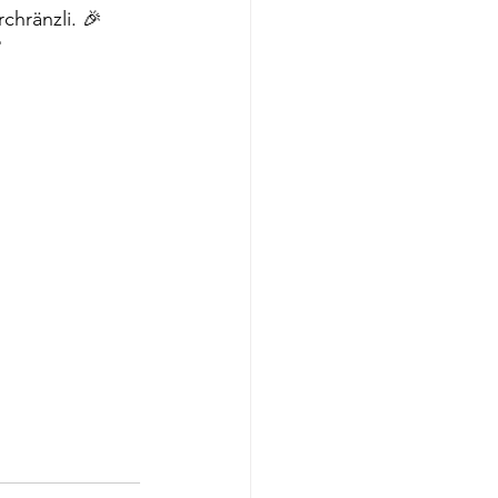
chränzli. 🎉
️