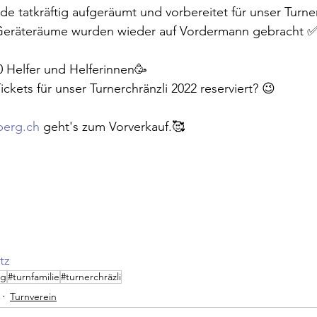
e tatkräftig aufgeräumt und vorbereitet für unser Turner
 Geräteräume wurden wieder auf Vordermann gebracht ✅
0 Helfer und Helferinnen🥳
ickets für unser Turnerchränzli 2022 reserviert? 😉 
berg.ch
 geht's zum Vorverkauf.🥰
 
tz
rg
#turnfamilie
#turnerchräzli
Turnverein