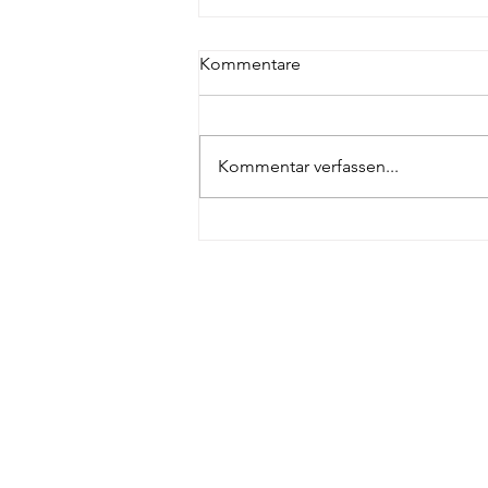
Kommentare
Kommentar verfassen...
Appenzeller Kantonal Turnfest
2026
©2022 STV