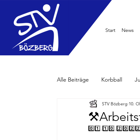
Start
News
Alle Beiträge
Korbball
J
STV Bözberg
10. O
⚒️Arbeit
0️⃣1️⃣.1️⃣0️⃣.2️⃣0️⃣2️⃣2️